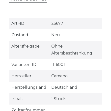
Technisches
Wert
Art.-ID
25677
Merkmal
Zustand
Neu
Altersfreigabe
Ohne
Altersbeschränkung
Varianten-ID
1116001
Hersteller
Camano
Herstellungsland
Deutschland
Inhalt
1 Stück
Zolltarifnummer