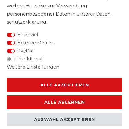
weitere Hinweise zur Verwendung
personenbezogener Daten in unserer
Daten­
Impressum
Daten­schutz­erklärung
schutz­erklärung
.
Essenziell
Externe Medien
PayPal
AGB
Widerrufs­recht
Funktional
Weitere Einstellungen
ALLE AKZEPTIEREN
Kontakt
VERTRAG WIDERRUFEN
ALLE ABLEHNEN
AUSWAHL AKZEPTIEREN
© Copyright 2026 | Alle Rechte vorbehalten.