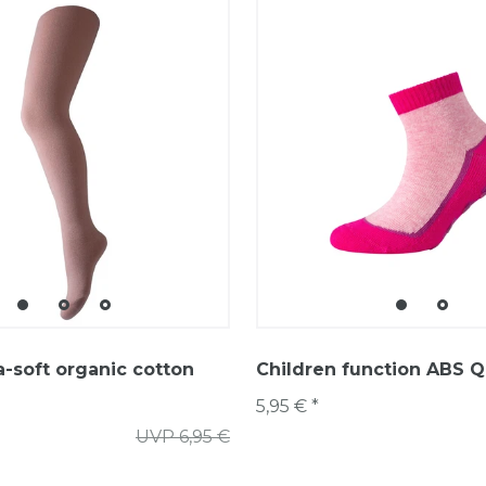
a-soft organic cotton
Children function ABS Q
5,95 € *
UVP 6,95 €