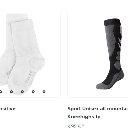
sitive
Sport Unisex all mounta
Kneehighs 1p
9,95 € *