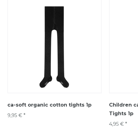
ca-soft organic cotton tights 1p
Children c
Tights 1p
9,95 € *
4,95 € *