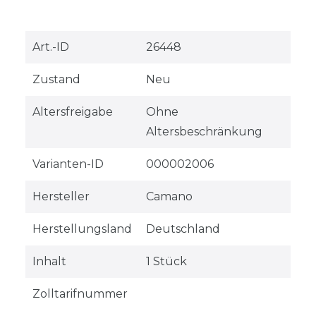
Technisches
Wert
Art.-ID
26448
Merkmal
Zustand
Neu
Altersfreigabe
Ohne
Altersbeschränkung
Varianten-ID
000002006
Hersteller
Camano
Herstellungsland
Deutschland
Inhalt
1 Stück
Zolltarifnummer