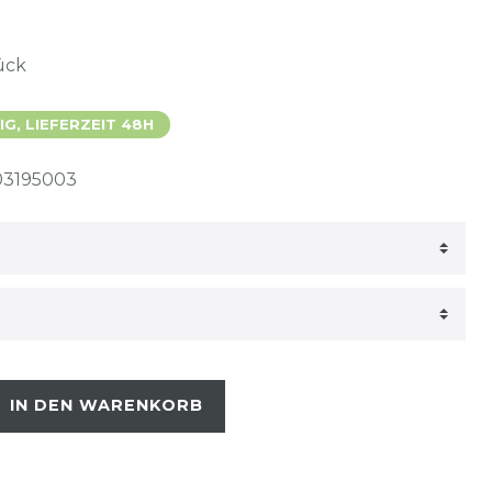
tück
G, LIEFERZEIT 48H
03195003
IN DEN WARENKORB