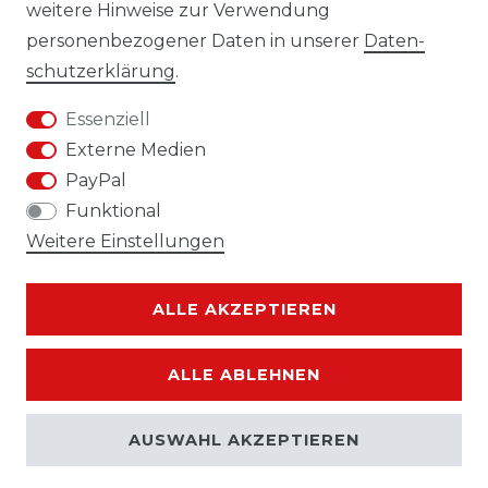
weitere Hinweise zur Verwendung
personenbezogener Daten in unserer
Daten­
Impressum
Daten­schutz­erklärung
schutz­erklärung
.
Essenziell
Externe Medien
PayPal
AGB
Widerrufs­recht
Funktional
Weitere Einstellungen
ALLE AKZEPTIEREN
Kontakt
VERTRAG WIDERRUFEN
ALLE ABLEHNEN
AUSWAHL AKZEPTIEREN
© Copyright 2026 | Alle Rechte vorbehalten.