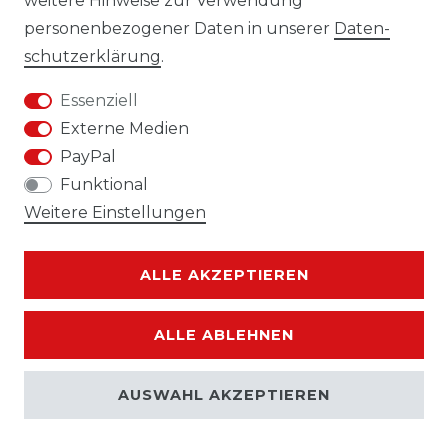
weitere Hinweise zur Verwendung
personenbezogener Daten in unserer
Daten­
Impressum
Daten­schutz­erklärung
schutz­erklärung
.
Essenziell
Externe Medien
PayPal
AGB
Widerrufs­recht
Funktional
Weitere Einstellungen
ALLE AKZEPTIEREN
Kontakt
VERTRAG WIDERRUFEN
ALLE ABLEHNEN
AUSWAHL AKZEPTIEREN
© Copyright 2026 | Alle Rechte vorbehalten.