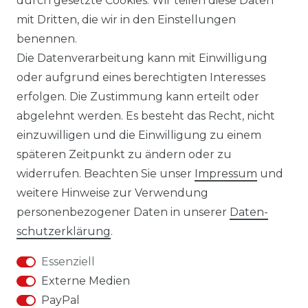
durch gesetzte Cookies. Wir teilen diese Daten
mit Dritten, die wir in den Einstellungen
benennen.
Versandbedingungen
Die Datenverarbeitung kann mit Einwilligung
oder aufgrund eines berechtigten Interesses
erfolgen. Die Zustimmung kann erteilt oder
14 Tage Rückgaberecht
abgelehnt werden. Es besteht das Recht, nicht
einzuwilligen und die Einwilligung zu einem
späteren Zeitpunkt zu ändern oder zu
widerrufen. Beachten Sie unser
Impressum
und
weitere Hinweise zur Verwendung
personenbezogener Daten in unserer
Daten­
Impressum
Daten­schutz­erklärung
schutz­erklärung
.
Essenziell
Externe Medien
PayPal
AGB
Widerrufs­recht