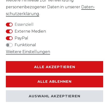
weitere Hinweise zur Verwendung
personenbezogener Daten in unserer
Daten­
Impressum
Daten­schutz­erklärung
schutz­erklärung
.
Essenziell
Externe Medien
PayPal
AGB
Widerrufs­recht
Funktional
Weitere Einstellungen
ALLE AKZEPTIEREN
Kontakt
VERTRAG WIDERRUFEN
ALLE ABLEHNEN
AUSWAHL AKZEPTIEREN
© Copyright 2026 | Alle Rechte vorbehalten.