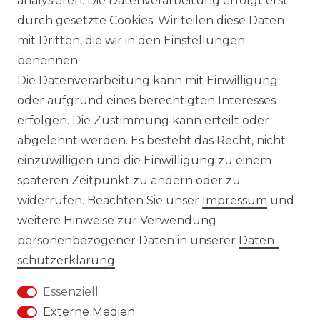
analysieren. Die Datenverarbeitung erfolgt erst
Ausgezeichneter Service
durch gesetzte Cookies. Wir teilen diese Daten
mit Dritten, die wir in den Einstellungen
benennen.
Versandbedingungen
Die Datenverarbeitung kann mit Einwilligung
oder aufgrund eines berechtigten Interesses
erfolgen. Die Zustimmung kann erteilt oder
14 Tage Rückgaberecht
abgelehnt werden. Es besteht das Recht, nicht
einzuwilligen und die Einwilligung zu einem
späteren Zeitpunkt zu ändern oder zu
widerrufen. Beachten Sie unser
Impressum
und
weitere Hinweise zur Verwendung
personenbezogener Daten in unserer
Daten­
Impressum
Daten­schutz­erklärung
schutz­erklärung
.
Essenziell
Externe Medien