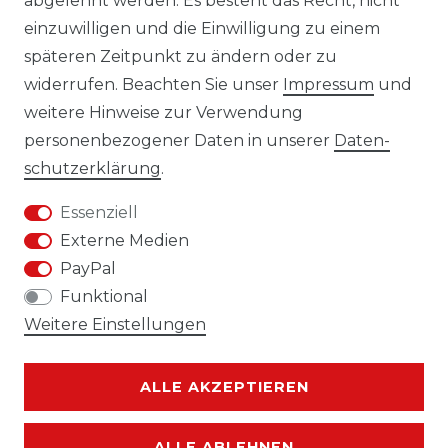
abgelehnt werden. Es besteht das Recht, nicht
einzuwilligen und die Einwilligung zu einem
späteren Zeitpunkt zu ändern oder zu
widerrufen. Beachten Sie unser
Impressum
und
weitere Hinweise zur Verwendung
personenbezogener Daten in unserer
Daten­
Impressum
Daten­schutz­erklärung
schutz­erklärung
.
Essenziell
Externe Medien
PayPal
AGB
Widerrufs­recht
Funktional
Weitere Einstellungen
ALLE AKZEPTIEREN
Kontakt
VERTRAG WIDERRUFEN
ALLE ABLEHNEN