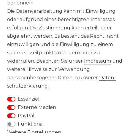
benennen.
Versandbedingungen
Die Datenverarbeitung kann mit Einwilligung
oder aufgrund eines berechtigten Interesses
erfolgen. Die Zustimmung kann erteilt oder
14 Tage Rückgaberecht
abgelehnt werden. Es besteht das Recht, nicht
einzuwilligen und die Einwilligung zu einem
späteren Zeitpunkt zu ändern oder zu
widerrufen. Beachten Sie unser
Impressum
und
weitere Hinweise zur Verwendung
personenbezogener Daten in unserer
Daten­
Impressum
Daten­schutz­erklärung
schutz­erklärung
.
Essenziell
Externe Medien
PayPal
AGB
Widerrufs­recht
Funktional
Weitere Einstellungen