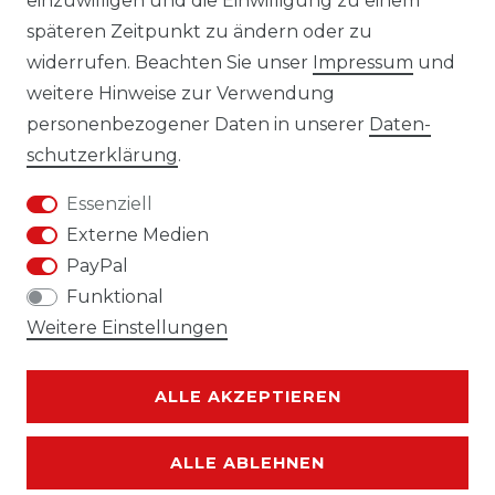
einzuwilligen und die Einwilligung zu einem
späteren Zeitpunkt zu ändern oder zu
widerrufen. Beachten Sie unser
Impressum
und
weitere Hinweise zur Verwendung
personenbezogener Daten in unserer
Daten­
Impressum
Daten­schutz­erklärung
schutz­erklärung
.
Essenziell
Externe Medien
PayPal
AGB
Widerrufs­recht
Funktional
Weitere Einstellungen
ALLE AKZEPTIEREN
Kontakt
VERTRAG WIDERRUFEN
ALLE ABLEHNEN