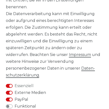
mit Dritten, die wir in den Einstellungen
benennen.
Versandbedingungen
Die Datenverarbeitung kann mit Einwilligung
oder aufgrund eines berechtigten Interesses
erfolgen. Die Zustimmung kann erteilt oder
14 Tage Rückgaberecht
abgelehnt werden. Es besteht das Recht, nicht
einzuwilligen und die Einwilligung zu einem
späteren Zeitpunkt zu ändern oder zu
widerrufen. Beachten Sie unser
Impressum
und
weitere Hinweise zur Verwendung
personenbezogener Daten in unserer
Daten­
Impressum
Daten­schutz­erklärung
schutz­erklärung
.
Essenziell
Externe Medien
PayPal
AGB
Widerrufs­recht
Funktional