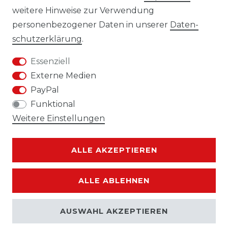
weitere Hinweise zur Verwendung
personenbezogener Daten in unserer
Daten­
Impressum
Daten­schutz­erklärung
schutz­erklärung
.
Essenziell
Externe Medien
PayPal
AGB
Widerrufs­recht
Funktional
Weitere Einstellungen
ALLE AKZEPTIEREN
Kontakt
VERTRAG WIDERRUFEN
ALLE ABLEHNEN
AUSWAHL AKZEPTIEREN
© Copyright 2026 | Alle Rechte vorbehalten.