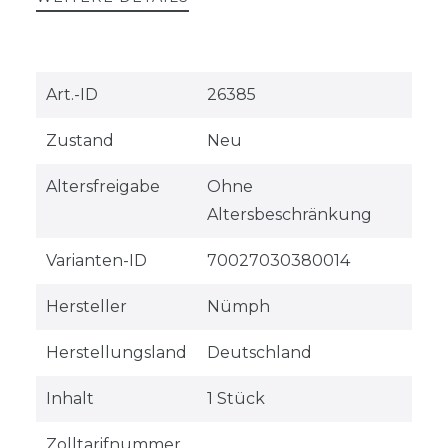
Technisches
Wert
Art.-ID
26385
Merkmal
Zustand
Neu
Altersfreigabe
Ohne
Altersbeschränkung
Varianten-ID
70027030380014
Hersteller
Nümph
Herstellungsland
Deutschland
Inhalt
1 Stück
Zolltarifnummer